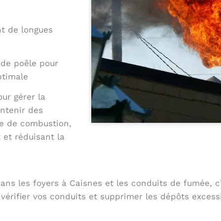
nt de longues
 de poêle pour
ptimale
our gérer la
intenir des
e de combustion,
 et réduisant la
ns les foyers à Caisnes et les conduits de fumée, c
 vérifier vos conduits et supprimer les dépôts excessi