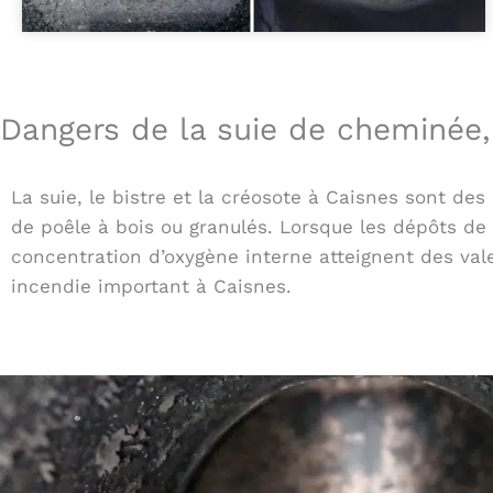
Dangers de la suie de cheminée, 
La suie, le bistre et la créosote à Caisnes sont d
de poêle à bois ou granulés. Lorsque les dépôts de 
concentration d’oxygène interne atteignent des val
incendie important à Caisnes.