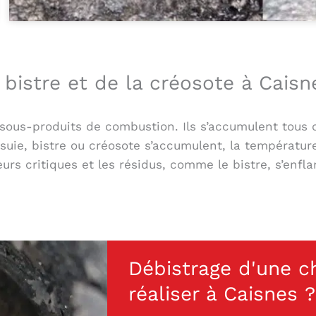
bistre et de la créosote à Caisn
es sous-produits de combustion. Ils s’accumulent tous
suie, bistre ou créosote s’accumulent, la températur
eurs critiques et les résidus, comme le bistre, s’en
Débistrage d'une c
réaliser à Caisnes ?