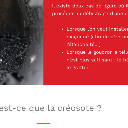
Il existe deux cas de figure où 
procéder au débistrage d’une 
Lorsque l’on veut install
maçonné (afin de d’en amé
l’étanchéité…)
Lorsque le goudron a tel
n’est plus suffisant : le 
le gratter.
est-ce que la créosote ?