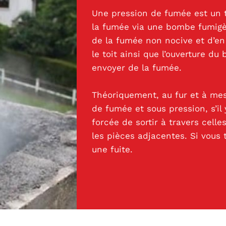
Une pression de fumée est un tr
la fumée via une bombe fumigè
de la fumée non nocive et d’en 
le toit ainsi que l’ouverture du
envoyer de la fumée.
Théoriquement, au fur et à mes
de fumée et sous pression, s’il 
forcée de sortir à travers celles
les pièces adjacentes. Si vous 
une fuite.