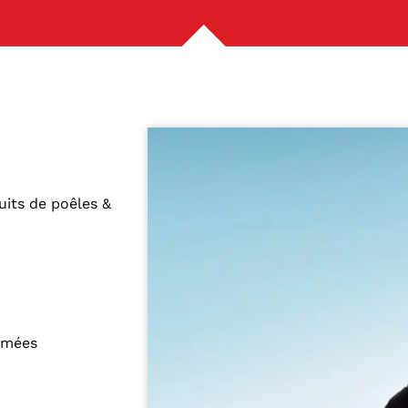
its de poêles &
fumées