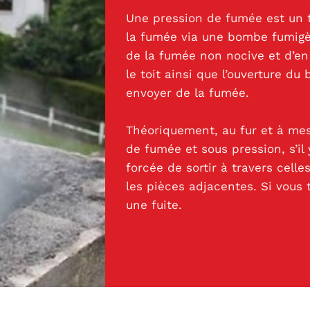
Une pression de fumée est un tr
la fumée via une bombe fumigè
de la fumée non nocive et d’en 
le toit ainsi que l’ouverture du
envoyer de la fumée.
Théoriquement, au fur et à mes
de fumée et sous pression, s’il 
forcée de sortir à travers celles
les pièces adjacentes. Si vous 
une fuite.