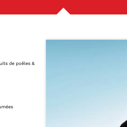
its de poêles &
fumées