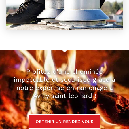
Profitez d'une cheminée
impeccable et sécurisée grâce à
notre expertise en ramonage à
Avilly saint leonard !
OBTENIR UN RENDEZ-VOUS