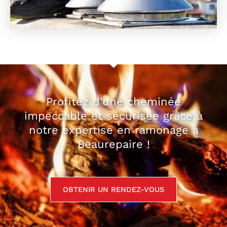
Profitez d'une cheminée
impeccable et sécurisée grâce à
notre expertise en ramonage à
Beaurepaire !
OBTENIR UN RENDEZ-VOUS