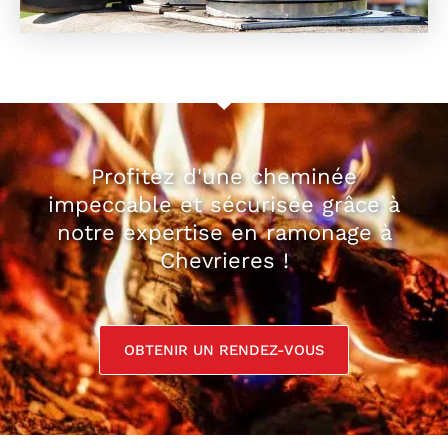
Profitez d'une cheminée
impeccable et sécurisée grâce à
notre expertise en ramonage à
Chevrieres !
OBTENIR UN RENDEZ-VOUS