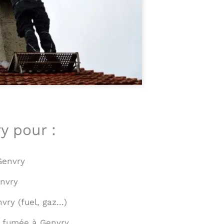
y pour :
Genvry
nvry
y (fuel, gaz...)
 fumée à Genvry