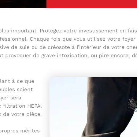
lus important. Protégez votre investissement en fais
ssionnel. Chaque fois que vous utilisez votre foyer 
sive de suie ou de créosote à l’intérieur de votre c
 provoquer de grave intoxication, ou pire encore, d
llant à ce que
eubles soient
oyer sera
filtration HEPA,
t de votre pièce.
propres mérites