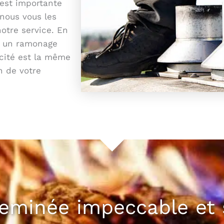
est importante
 nous vous les
otre service. En
r un ramonage
acité est la même
n de votre
heminée impeccable et 