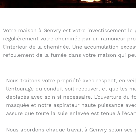
Votre maison à Genvry est votre investissement le p
régulièrement votre cheminée par un ramoneur profe
l’intérieur de la cheminée. Une accumulation exces
refoulement de la fumée dans votre maison qui peut
Nous traitons votre propriété avec respect, en vei
l’entourage du conduit soit recouvert et que les m
déplacés avec soin si nécessaire. L’ouverture du f
masquée et notre aspirateur haute puissance avec 
assure que toute la suie enlevée est tenue à l’écar
Nous abordons chaque travail à Genvry selon ses 