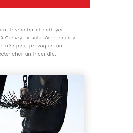
ant inspecter et nettoyer
à Genvry, la suie s’accumule à
heminée peut provoquer un
éclencher un incendie.