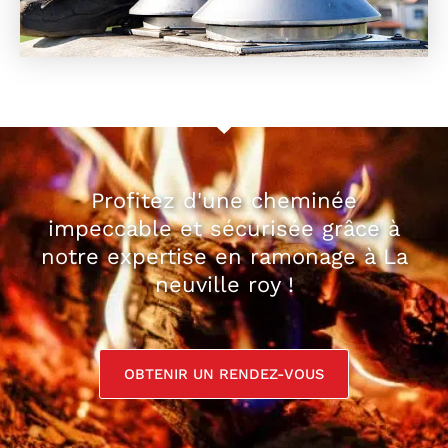
Profitez d'une cheminée
impeccable et sécurisée grâce à
notre expertise en ramonage à La
neuville roy !
OBTENIR UN RENDEZ-VOUS