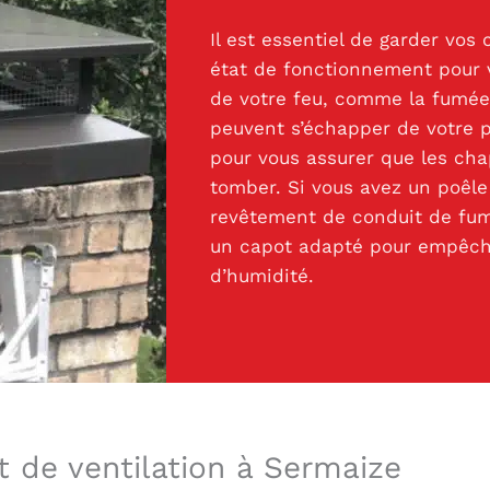
Il est essentiel de garder vo
état de fonctionnement pour 
de votre feu, comme la fumée
peuvent s’échapper de votre p
pour vous assurer que les ch
tomber. Si vous avez un poêle
revêtement de conduit de fumé
un capot adapté pour empêche
d’humidité.
t de ventilation à Sermaize